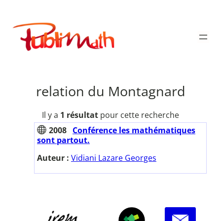
Aller
au
Publimath
contenu
relation du Montagnard
Il y a
1 résultat
pour cette recherche
2008
Conférence les mathématiques
sont partout.
Auteur :
Vidiani Lazare Georges