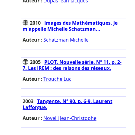
Auteur :
Dupas Jean-Jacques
2010
Images des Mathématiques. Je
m'appelle Michelle Schatzman...
Auteur :
Schatzman Michelle
2005
PLOT. Nouvelle série. N° 11. p. 2-
7. Les IREM : des raisons des réseaux.
Auteur :
Trouche Luc
2003
Tangente. N° 90. p. 6-9. Laurent
Lafforgue.
Auteur :
Novelli Jean-Christophe