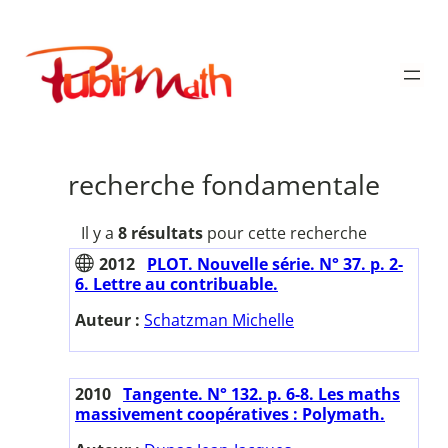
Aller
au
Publimath
contenu
recherche fondamentale
Il y a
8 résultats
pour cette recherche
2012
PLOT. Nouvelle série. N° 37. p. 2-
6. Lettre au contribuable.
Auteur :
Schatzman Michelle
2010
Tangente. N° 132. p. 6-8. Les maths
massivement coopératives : Polymath.