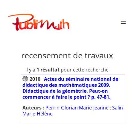
Aller
au
Publimath
contenu
recensement de travaux
Il y a
1 résultat
pour cette recherche
2010
Actes du séminaire national de
didactique des mathématiques 2009.
Didactique de la géométrie. Peut-on
commencer à faire le point ? p. 47-81.
Auteurs :
Perrin-Glorian Marie-Jeanne
;
Salin
Marie-Hélène