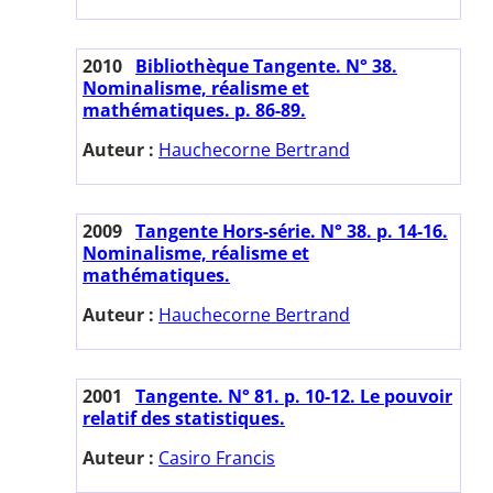
2010
Bibliothèque Tangente. N° 38.
Nominalisme, réalisme et
mathématiques. p. 86-89.
Auteur :
Hauchecorne Bertrand
2009
Tangente Hors-série. N° 38. p. 14-16.
Nominalisme, réalisme et
mathématiques.
Auteur :
Hauchecorne Bertrand
2001
Tangente. N° 81. p. 10-12. Le pouvoir
relatif des statistiques.
Auteur :
Casiro Francis