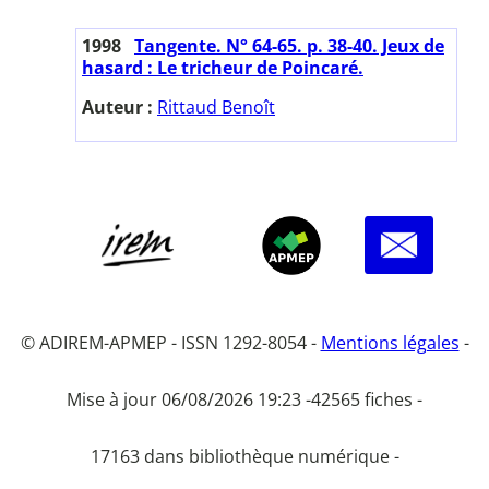
1998
Tangente. N° 64-65. p. 38-40. Jeux de
hasard : Le tricheur de Poincaré.
Auteur :
Rittaud Benoît
© ADIREM-APMEP - ISSN 1292-8054 -
Mentions légales
-
Mise à jour 06/08/2026 19:23 -
42565 fiches -
17163 dans bibliothèque numérique -