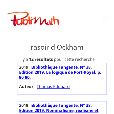
Aller
au
Publimath
contenu
rasoir d'Ockham
Il y a
12 résultats
pour cette recherche
2019
Bibliothèque Tangente. N° 38.
Edition 2019. La logique de Port-Royal. p.
90-90.
Auteur :
Thomas Edouard
2019
Bibliothèque Tangente. N° 38.
Edition 2019. Nominalisme, réalisme et