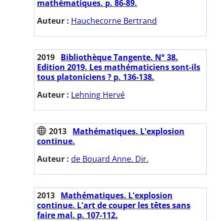
mathématiques. p. 86-89.
Auteur :
Hauchecorne Bertrand
2019
Bibliothèque Tangente. N° 38.
Edition 2019. Les mathématiciens sont-ils
tous platoniciens ? p. 136-138.
Auteur :
Lehning Hervé
2013
Mathématiques. L'explosion
continue.
Auteur :
de Bouard Anne. Dir.
2013
Mathématiques. L'explosion
continue. L'art de couper les têtes sans
faire mal. p. 107-112.