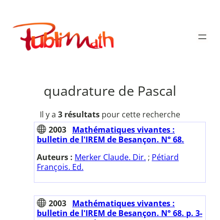
Aller
au
Publimath
contenu
quadrature de Pascal
Il y a
3 résultats
pour cette recherche
2003
Mathématiques vivantes :
bulletin de l'IREM de Besançon. N° 68.
Auteurs :
Merker Claude. Dir.
;
Pétiard
François. Ed.
2003
Mathématiques vivantes :
bulletin de l'IREM de Besançon. N° 68. p. 3-