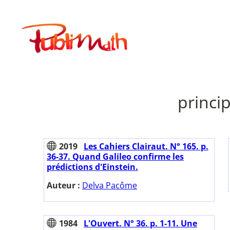
Aller
au
Publimath
contenu
princi
2019
Les Cahiers Clairaut. N° 165. p.
36-37. Quand Galileo confirme les
prédictions d'Einstein.
Auteur :
Delva Pacôme
1984
L'Ouvert. N° 36. p. 1-11. Une