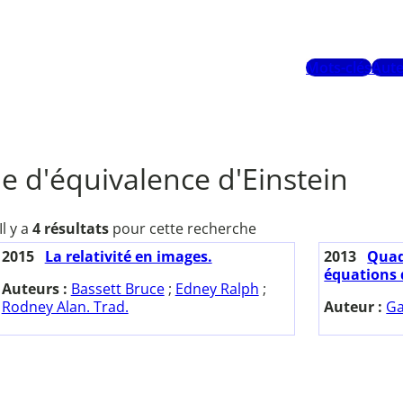
Mots-clés
Aute
pe d'équivalence d'Einstein
Il y a
4 résultats
pour cette recherche
2015
La relativité en images.
2013
Quadr
équations d
Auteurs :
Bassett Bruce
;
Edney Ralph
;
Rodney Alan. Trad.
Auteur :
Ga