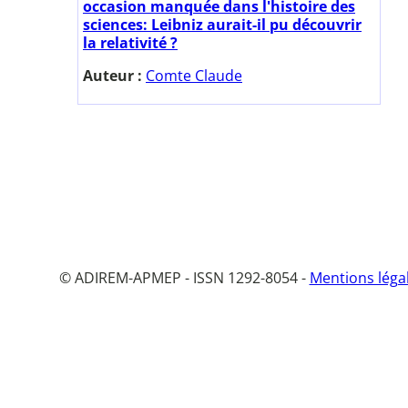
occasion manquée dans l'histoire des
sciences: Leibniz aurait-il pu découvrir
la relativité ?
Auteur :
Comte Claude
© ADIREM-APMEP - ISSN 1292-8054 -
Mentions léga