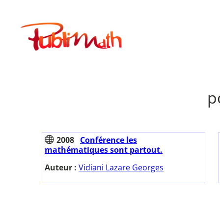
Aller
au
Publimath
contenu
p
2008
Conférence les
mathématiques sont partout.
Auteur :
Vidiani Lazare Georges