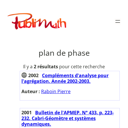
Aller
au
Publimath
contenu
plan de phase
Il y a
2 résultats
pour cette recherche
2002
Compléments d'analyse pour
l'agrégation. Année 2002-2003.
Auteur :
Raboin Pierre
2001
Bulletin de l'APMEP. N° 433. p. 223-
232. Cabri-Géomètre et systèmes
dynamiques.