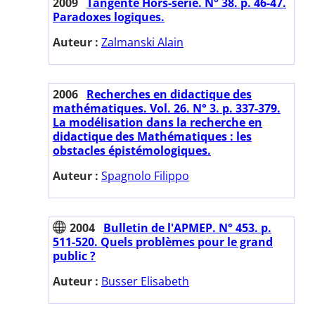
2009
Tangente Hors-série. N° 38. p. 46-47.
Paradoxes logiques.
Auteur :
Zalmanski Alain
2006
Recherches en didactique des
mathématiques. Vol. 26. N° 3. p. 337-379.
La modélisation dans la recherche en
didactique des Mathématiques : les
obstacles épistémologiques.
Auteur :
Spagnolo Filippo
2004
Bulletin de l'APMEP. N° 453. p.
511-520. Quels problèmes pour le grand
public ?
Auteur :
Busser Elisabeth