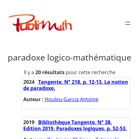
Aller
au
Publimath
contenu
paradoxe logico-mathématique
Il y a
20 résultats
pour cette recherche
2024
Tangente. N° 218. p. 12-13. La notion
de paradoxe.
Auteur :
Houlou-Garcia Antoine
2019
Bibliothèque Tangente. N° 38.
Edition 2019. Paradoxes logiques. p. 52-53.