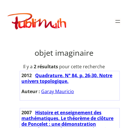
Aller
au
Publimath
contenu
objet imaginaire
Il y a
2 résultats
pour cette recherche
2012
Quadrature. N° 84. p. 26-30. Notre
univers topologique.
Auteur :
Garay Mauricio
2007
Histoire et enseignement des
mathématiques. Le théorème de clôture
de Poncelet : une démonstration