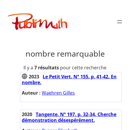
Aller
au
Publimath
contenu
nombre remarquable
Il y a
7 résultats
pour cette recherche
2023
Le Petit Vert. N° 155. p. 41-42. En
nombre.
Auteur :
Waehren Gilles
2020
Tangente. N° 197. p. 32-34. Cherche
démonstration désespérément.