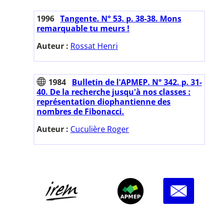
1996
Tangente. N° 53. p. 38-38. Mons
remarquable tu meurs !
Auteur :
Rossat Henri
1984
Bulletin de l'APMEP. N° 342. p. 31-
40. De la recherche jusqu'à nos classes :
représentation diophantienne des
nombres de Fibonacci.
Auteur :
Cuculière Roger