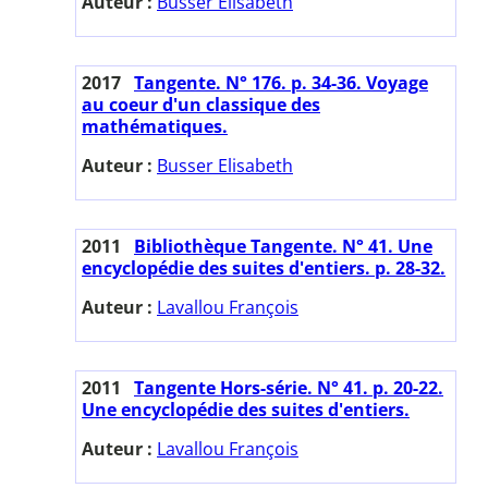
Auteur :
Busser Elisabeth
2017
Tangente. N° 176. p. 34-36. Voyage
au coeur d'un classique des
mathématiques.
Auteur :
Busser Elisabeth
2011
Bibliothèque Tangente. N° 41. Une
encyclopédie des suites d'entiers. p. 28-32.
Auteur :
Lavallou François
2011
Tangente Hors-série. N° 41. p. 20-22.
Une encyclopédie des suites d'entiers.
Auteur :
Lavallou François