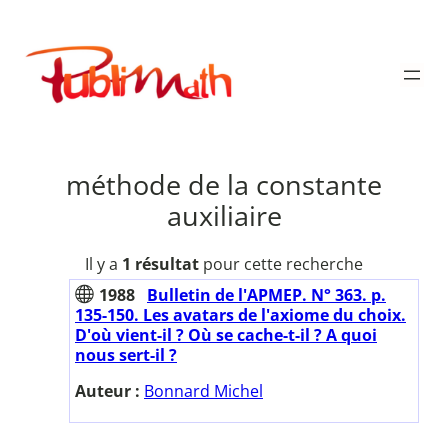
Aller
au
Publimath
contenu
méthode de la constante
auxiliaire
Il y a
1 résultat
pour cette recherche
1988
Bulletin de l'APMEP. N° 363. p.
135-150. Les avatars de l'axiome du choix.
D'où vient-il ? Où se cache-t-il ? A quoi
nous sert-il ?
Auteur :
Bonnard Michel