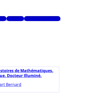
urs
Glossaire
Recherche avancée
istoires de Mathématiques.
ue. Docteur Illuminé.
art Bernard