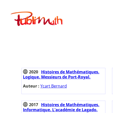
Aller
au
Publimath
contenu
2020
Histoires de Mathématiques.
Logique. Messieurs de Port-Royal.
Auteur :
Ycart Bernard
2017
Histoires de Mathématiques.
Informatique. L'académie de Lagado.