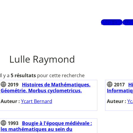
Mots-clés
Aute
Lulle Raymond
Il y a
5 résultats
pour cette recherche
2019
Histoires de Mathématiques.
2017
H
Géométrie. Morbus cyclometricus.
Informatiq
Auteur :
Ycart Bernard
Auteur :
Yc
1993
Bougie à l'époque médiévale :
les mathématiques au sein du