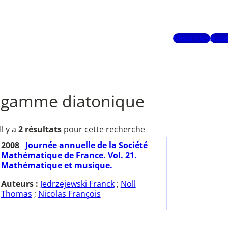
Mots-clés
Aute
gamme diatonique
Il y a
2 résultats
pour cette recherche
2008
Journée annuelle de la Société
Mathématique de France. Vol. 21.
Mathématique et musique.
Auteurs :
Jedrzejewski Franck
;
Noll
Thomas
;
Nicolas François