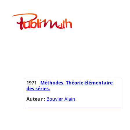
Aller
au
Publimath
contenu
1971
Méthodes. Théorie élémentaire
des séries.
Auteur :
Bouvier Alain