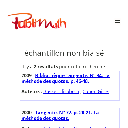
Aller
au
Publimath
contenu
échantillon non biaisé
Il y a
2 résultats
pour cette recherche
2009
Bibliothèque Tangente. N° 34. La
méthode des quotas. p. 46-48.
Auteurs :
Busser Elisabeth
;
Cohen Gilles
2000
Tangente. N° 77. p. 20-21. La
méthode des quotas.