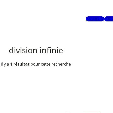
Mots-clés
Aute
division infinie
Il y a
1 résultat
pour cette recherche