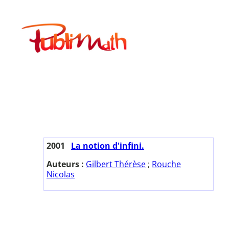
Aller
au
Publimath
contenu
2001
La notion d'infini.
Auteurs :
Gilbert Thérèse
;
Rouche
Nicolas