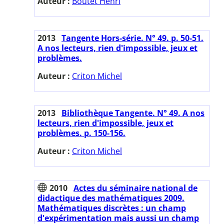
Auteur :
Boutet Henri
2013
Tangente Hors-série. N° 49. p. 50-51.
A nos lecteurs, rien d'impossible, jeux et
problèmes.
Auteur :
Criton Michel
2013
Bibliothèque Tangente. N° 49. A nos
lecteurs, rien d'impossible, jeux et
problèmes. p. 150-156.
Auteur :
Criton Michel
2010
Actes du séminaire national de
didactique des mathématiques 2009.
Mathématiques discrètes : un champ
d'expérimentation mais aussi un champ