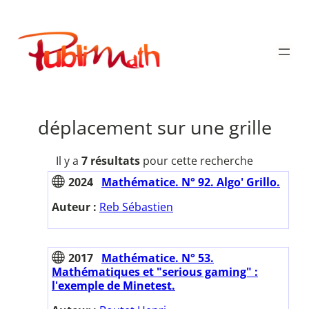
Aller
au
Publimath
contenu
déplacement sur une grille
Il y a
7 résultats
pour cette recherche
2024
Mathématice. N° 92. Algo' Grillo.
Auteur :
Reb Sébastien
2017
Mathématice. N° 53.
Mathématiques et "serious gaming" :
l'exemple de Minetest.