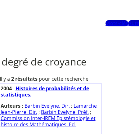
Mots-clés
Aute
degré de croyance
Il y a
2 résultats
pour cette recherche
2004
Histoires de probabilités et de
statistiques.
Auteurs :
Barbin Evelyne. Dir.
;
Lamarche
Jean-Pierre. Dir.
;
Barbin Evelyne. Préf.
;
Commission inter-IREM Epistémologie et
histoire des Mathématiques. Ed.