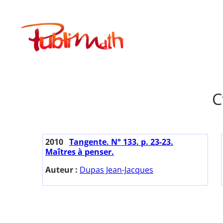
Aller
au
Publimath
contenu
C
2010
Tangente. N° 133. p. 23-23.
Maîtres à penser.
Auteur :
Dupas Jean-Jacques