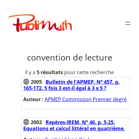
Aller
au
Publimath
contenu
convention de lecture
Il y a
5 résultats
pour cette recherche
2005
Bulletin de l'APMEP. N° 457. p.
165-172. 5 fois 3 est-il égal à 3 x 5 ?
Auteur :
APMEP Commission Premier degré
2002
Repères-IREM. N° 46. p. 5-25.
Equations et calcul littéral en quatrième.