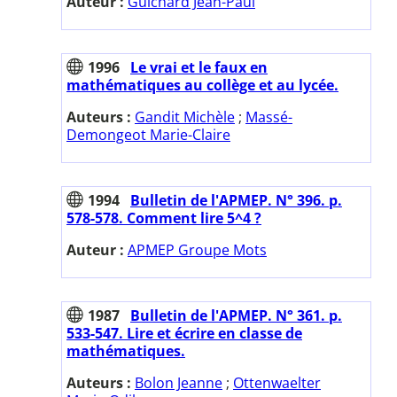
Auteur :
Guichard Jean-Paul
1996
Le vrai et le faux en
mathématiques au collège et au lycée.
Auteurs :
Gandit Michèle
;
Massé-
Demongeot Marie-Claire
1994
Bulletin de l'APMEP. N° 396. p.
578-578. Comment lire 5^4 ?
Auteur :
APMEP Groupe Mots
1987
Bulletin de l'APMEP. N° 361. p.
533-547. Lire et écrire en classe de
mathématiques.
Auteurs :
Bolon Jeanne
;
Ottenwaelter