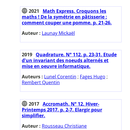
2021
Math Express. Croquons les
maths ! De la symétrie en pâtisserie :
comment couper une pomme. p. 21-26.
Auteur :
Launay Mickaël
2019
Quadrature. N° 112. p. 23-31. Etude
d'un invariant des noeuds alternés et
mise en oeuvre informatique.
Auteurs :
Lunel Corentin
;
Fages Hugo
;
Rembert Quentin
2017
Accromath. N° 12. Hiver-
Printemps 2017. p. 2-7. Elargir pour
simplifier.
Auteur :
Rousseau Christiane