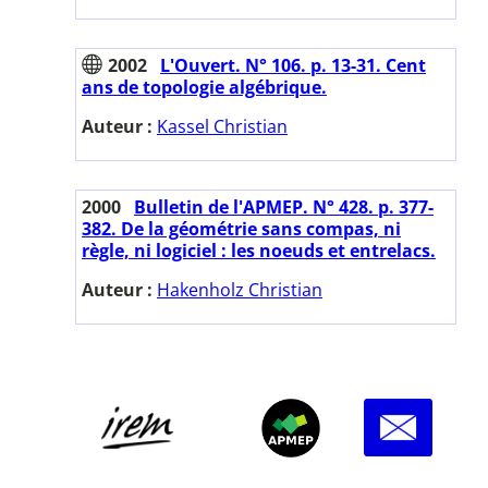
2002
L'Ouvert. N° 106. p. 13-31. Cent
ans de topologie algébrique.
Auteur :
Kassel Christian
2000
Bulletin de l'APMEP. N° 428. p. 377-
382. De la géométrie sans compas, ni
règle, ni logiciel : les noeuds et entrelacs.
Auteur :
Hakenholz Christian