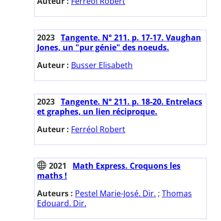
Auteur :
Ferréol Robert
2023
Tangente. N° 211. p. 17-17. Vaughan
Jones, un "pur génie" des noeuds.
Auteur :
Busser Elisabeth
2023
Tangente. N° 211. p. 18-20. Entrelacs
et graphes, un lien réciproque.
Auteur :
Ferréol Robert
2021
Math Express. Croquons les
maths !
Auteurs :
Pestel Marie-José. Dir.
;
Thomas
Edouard. Dir.