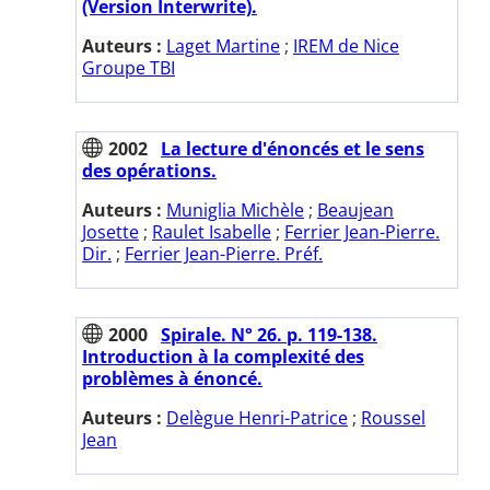
(Version Interwrite).
Auteurs :
Laget Martine
;
IREM de Nice
Groupe TBI
2002
La lecture d'énoncés et le sens
des opérations.
Auteurs :
Muniglia Michèle
;
Beaujean
Josette
;
Raulet Isabelle
;
Ferrier Jean-Pierre.
Dir.
;
Ferrier Jean-Pierre. Préf.
2000
Spirale. N° 26. p. 119-138.
Introduction à la complexité des
problèmes à énoncé.
Auteurs :
Delègue Henri-Patrice
;
Roussel
Jean