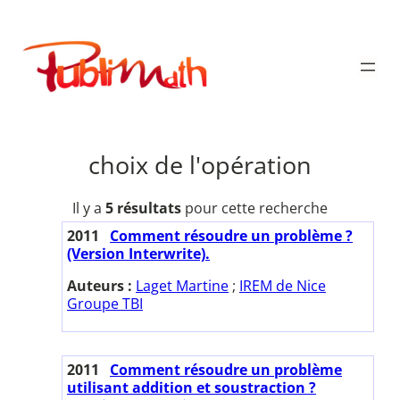
Aller
au
Publimath
contenu
choix de l'opération
Il y a
5 résultats
pour cette recherche
2011
Comment résoudre un problème ?
(Version Interwrite).
Auteurs :
Laget Martine
;
IREM de Nice
Groupe TBI
2011
Comment résoudre un problème
utilisant addition et soustraction ?