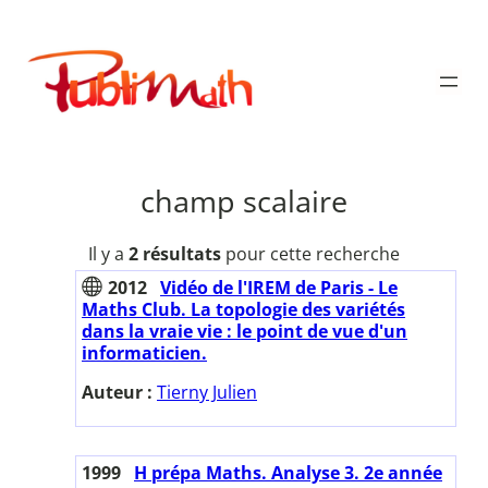
Aller
au
Publimath
contenu
champ scalaire
Il y a
2 résultats
pour cette recherche
2012
Vidéo de l'IREM de Paris - Le
Maths Club. La topologie des variétés
dans la vraie vie : le point de vue d'un
informaticien.
Auteur :
Tierny Julien
1999
H prépa Maths. Analyse 3. 2e année