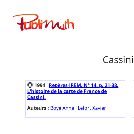
Aller
au
Publimath
contenu
Cassin
1994
Repères-IREM. N° 14. p. 21-38.
L'histoire de la carte de France de
Cassini.
Auteurs :
Boyé Anne
;
Lefort Xavier