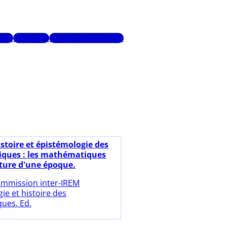
urs
Glossaire
Recherche avancée
istoire et épistémologie des
ques : les mathématiques
lture d'une époque.
mmission inter-IREM
ie et histoire des
ues. Ed.