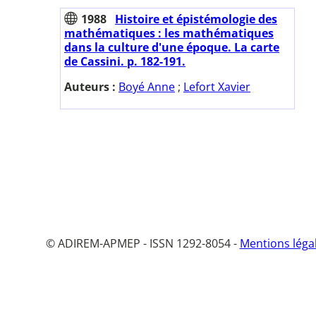
1988
Histoire et épistémologie des
mathématiques : les mathématiques
dans la culture d'une époque. La carte
de Cassini. p. 182-191.
Auteurs :
Boyé Anne
;
Lefort Xavier
© ADIREM-APMEP - ISSN 1292-8054 -
Mentions léga