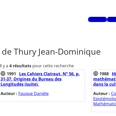
Mots-clés
Aute
i de Thury Jean-Dominique
Il y a
4 résultats
pour cette recherche
1991
Les Cahiers Clairaut. N° 56. p.
1988
H
31-37. Origines du Bureau des
mathémati
Longitudes (suite).
dans la cu
Auteur :
Fauque Danièle
Auteur :
Co
Epistémolog
Mathématiq