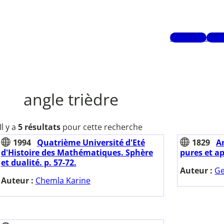
Mots-clés
Aute
angle trièdre
Il y a
5 résultats
pour cette recherche
1994
Quatrième Université d'Eté
1829
A
d'Histoire des Mathématiques. Sphère
pures et ap
et dualité. p. 57-72.
Auteur :
Ge
Auteur :
Chemla Karine