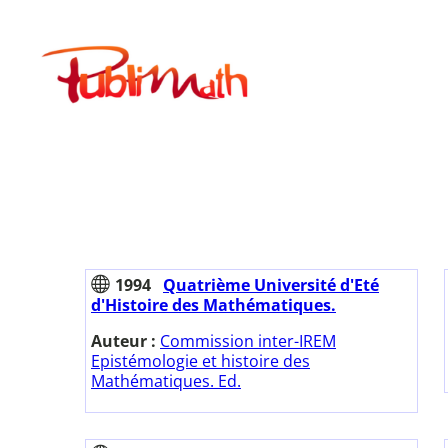
Aller
au
Publimath
contenu
1994
Quatrième Université d'Eté
d'Histoire des Mathématiques.
Auteur :
Commission inter-IREM
Epistémologie et histoire des
Mathématiques. Ed.