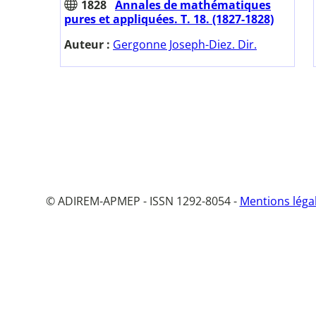
1828
Annales de mathématiques
pures et appliquées. T. 18. (1827-1828)
Auteur :
Gergonne Joseph-Diez. Dir.
© ADIREM-APMEP - ISSN 1292-8054 -
Mentions léga