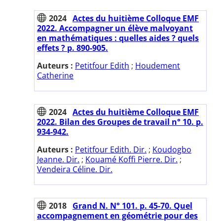
2024
Actes du huitième Colloque EMF
2022. Accompagner un élève malvoyant
en mathématiques : quelles aides ? quels
effets ? p. 890-905.
Auteurs :
Petitfour Edith
;
Houdement
Catherine
2024
Actes du huitième Colloque EMF
2022. Bilan des Groupes de travail n° 10. p.
934-942.
Auteurs :
Petitfour Edith. Dir.
;
Koudogbo
Jeanne. Dir.
;
Kouamé Koffi Pierre. Dir.
;
Vendeira Céline. Dir.
2018
Grand N. N° 101. p. 45-70. Quel
accompagnement en géométrie pour des