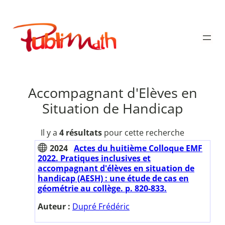
Aller
au
Publimath
contenu
Accompagnant d'Elèves en
Situation de Handicap
Il y a
4 résultats
pour cette recherche
2024
Actes du huitième Colloque EMF
2022. Pratiques inclusives et
accompagnant d'élèves en situation de
handicap (AESH) : une étude de cas en
géométrie au collège. p. 820-833.
Auteur :
Dupré Frédéric