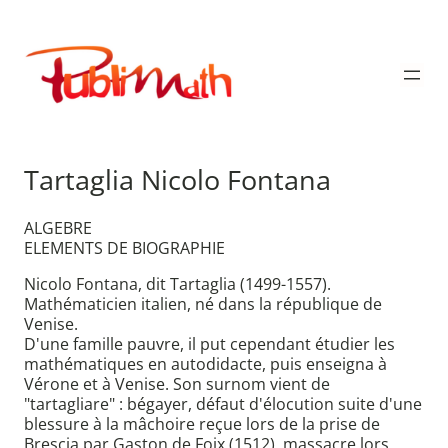
Aller
au
Publimath
contenu
Tartaglia Nicolo Fontana
ALGEBRE
ELEMENTS DE BIOGRAPHIE
Nicolo Fontana, dit Tartaglia (1499-1557).
Mathématicien italien, né dans la république de
Venise.
D'une famille pauvre, il put cependant étudier les
mathématiques en autodidacte, puis enseigna à
Vérone et à Venise. Son surnom vient de
"tartagliare" : bégayer, défaut d'élocution suite d'une
blessure à la mâchoire reçue lors de la prise de
Brescia par Gaston de Foix (1512), massacre lors