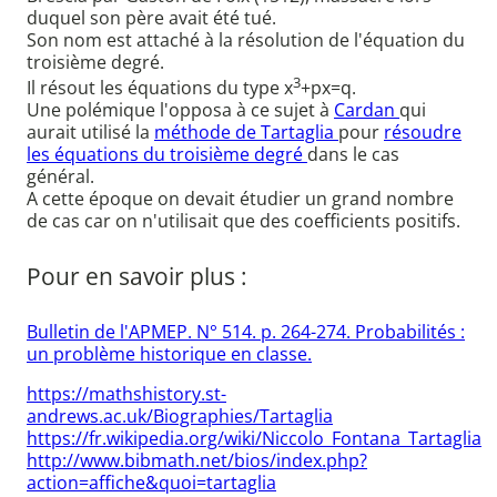
duquel son père avait été tué.
Son nom est attaché à la résolution de l'équation du
troisième degré.
3
Il résout les équations du type x
+px=q.
Une polémique l'opposa à ce sujet à
Cardan
qui
aurait utilisé la
méthode de Tartaglia
pour
résoudre
les équations du troisième degré
dans le cas
général.
A cette époque on devait étudier un grand nombre
de cas car on n'utilisait que des coefficients positifs.
Pour en savoir plus :
Bulletin de l'APMEP. N° 514. p. 264-274. Probabilités :
un problème historique en classe.
https://mathshistory.st-
andrews.ac.uk/Biographies/Tartaglia
https://fr.wikipedia.org/wiki/Niccolo_Fontana_Tartaglia
http://www.bibmath.net/bios/index.php?
action=affiche&quoi=tartaglia