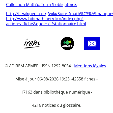
Collection Math'x. Term S obligatoire.
http://fr.wikipedia.org/wiki/Suite_(math%C3%A9mati
http://www.bibmath.net/dico/index.php?
action=affiche&quoi=./s/stationnaire.html
© ADIREM-APMEP - ISSN 1292-8054 -
Mentions légales
-
Mise à jour 06/08/2026 19:23 -
42558 fiches -
17163 dans bibliothèque numérique -
4216 notices du glossaire.