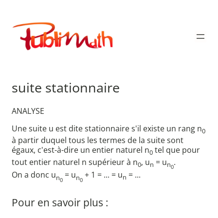
Aller
au
Publimath
contenu
suite stationnaire
ANALYSE
Une suite u est dite stationnaire s'il existe un rang n
0
à partir duquel tous les termes de la suite sont
égaux, c'est-à-dire un entier naturel n
tel que pour
0
tout entier naturel n supérieur à n
, u
= u
.
0
n
n
0
On a donc u
= u
+ 1 = ... = u
= ...
n
n
n
0
0
Pour en savoir plus :