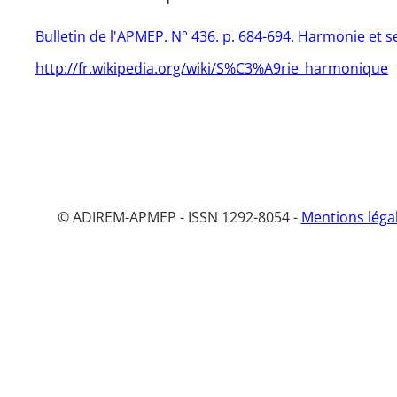
Bulletin de l'APMEP. N° 436. p. 684-694. Harmonie et 
http://fr.wikipedia.org/wiki/S%C3%A9rie_harmonique
© ADIREM-APMEP - ISSN 1292-8054 -
Mentions léga