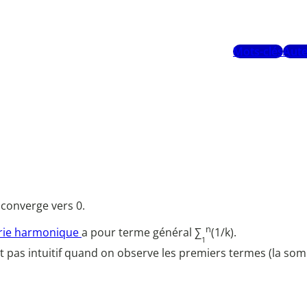
Mots-clés
Aute
t converge vers 0.
n
rie harmonique
a pour terme général ∑
(1/k).
1
'est pas intuitif quand on observe les premiers termes (la s