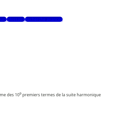
urs
Glossaire
Recherche avancée
9
omme des 10
premiers termes de la suite harmonique