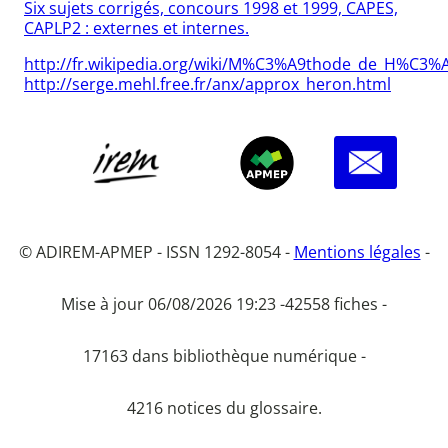
Six sujets corrigés, concours 1998 et 1999, CAPES,
CAPLP2 : externes et internes.
http://fr.wikipedia.org/wiki/M%C3%A9thode_de_H%C3%
http://serge.mehl.free.fr/anx/approx_heron.html
© ADIREM-APMEP - ISSN 1292-8054 -
Mentions légales
-
Mise à jour 06/08/2026 19:23 -
42558 fiches -
17163 dans bibliothèque numérique -
4216 notices du glossaire.