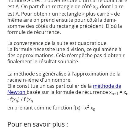
nombre A c'est trouver le côté d'un carré dont l'aire
est A. On part d'un rectangle de côté x
, dont l'aire
0
est A. Pour obtenir un rectangle « plus carré » de
même aire on prend ensuite pour côté la demi-
somme des côtés du rectangle précédent. D'où la
formule de récurrence.
La convergence de la suite est quadratique.
La formule nécessite une division, ce qui amène à
des approximations. Cela n'empêche pas d'obtenir
finalement le résultat souhaité.
La méthode se généralise à l'approximation de la
racine n-ième d'un nombre.
Elle constitue un cas particulier de la
méthode de
Newton
basée sur la formule de récurrence x
= x
n+1
n
- f(x
) / f'(x
n
n
2
en prenant comme fonction f(x) =x
-x
0
Pour en savoir plus :