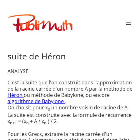
Aller
au
Publimath
contenu
suite de Héron
ANALYSE
C'est la suite que l'on construit dans l'approximation
de la racine carrée d'un nombre A par la méthode de
Héron
ou méthode de Babylone, ou encore
algorithme de Babylone
.
On choisit pour x
un nombre voisin de racine de A.
0
La suite est construite avec la formule de récurrence
x
= (x
+ A / x
) / 2.
n+1
n
n
Pour les Grecs, extraire la racine carrée d'un