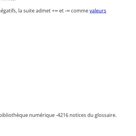
t négatifs, la suite admet +∞ et -∞ comme
valeurs
bibliothèque numérique -
4216 notices du glossaire.