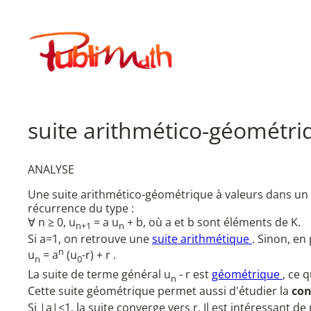
Aller
au
Publimath
contenu
suite arithmético-géométri
ANALYSE
Une suite arithmético-géométrique à valeurs dans un 
récurrence du type :
∀ n ≥ 0, u
= a u
+ b, où a et b sont éléments de K.
n+1
n
Si a=1, on retrouve une
suite arithmétique
. Sinon, en 
n
u
= a
(u
-r) + r .
n
0
La suite de terme général u
- r est
géométrique
, ce 
n
Cette suite géométrique permet aussi d'étudier la
con
Si |a|<1, la suite converge vers r. Il est intéressant 