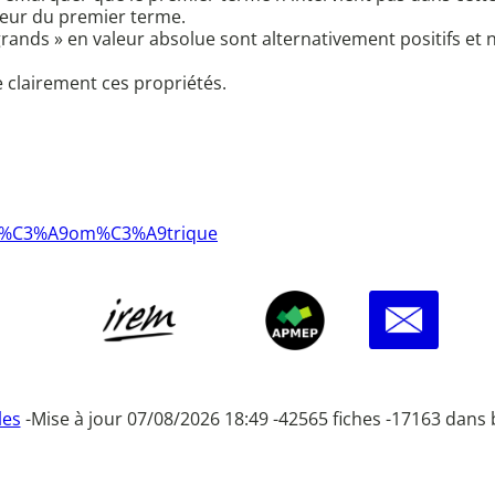
valeur du premier terme.
 « grands » en valeur absolue sont alternativement positifs e
e clairement ces propriétés.
co-g%C3%A9om%C3%A9trique
les
-
Mise à jour 07/08/2026 18:49 -
42565 fiches -
17163 dans 