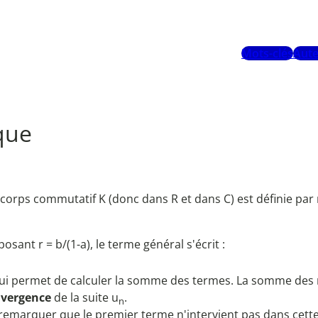
Mots-clés
Aute
que
corps commutatif K (donc dans R et dans C) est définie pa
posant r = b/(1-a), le terme général s'écrit :
qui permet de calculer la somme des termes. La somme des n
vergence
de la suite u
.
n
de remarquer que le premier terme n'intervient pas dans cette