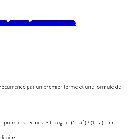
urs
Glossaire
Recherche avancée
r récurrence par un premier terme et une formule de
n
 premiers termes est : (u
- r) (1 - a
) / (1 - a) + nr.
0
 limite.