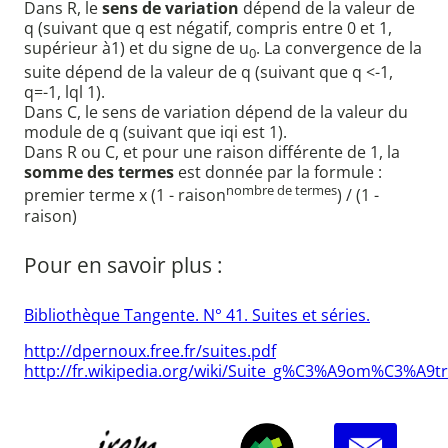
Dans R, le
sens de variation
dépend de la valeur de
q (suivant que q est négatif, compris entre 0 et 1,
supérieur à1) et du signe de u
. La convergence de la
0
suite dépend de la valeur de q (suivant que q <-1,
q=-1, lql 1).
Dans C, le sens de variation dépend de la valeur du
module de q (suivant que iqi est 1).
Dans R ou C, et pour une raison différente de 1, la
somme des termes
est donnée par la formule :
nombre de termes
premier terme x (1 - raison
) / (1 -
raison)
Pour en savoir plus :
Bibliothèque Tangente. N° 41. Suites et séries.
http://dpernoux.free.fr/suites.pdf
http://fr.wikipedia.org/wiki/Suite_g%C3%A9om%C3%A9t