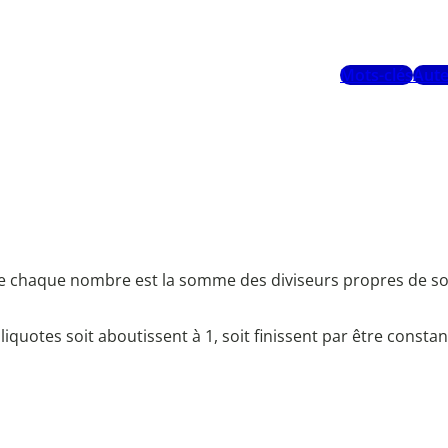
Mots-clés
Aute
lle chaque nombre est la somme des diviseurs propres de son 
 aliquotes soit aboutissent à 1, soit finissent par être const