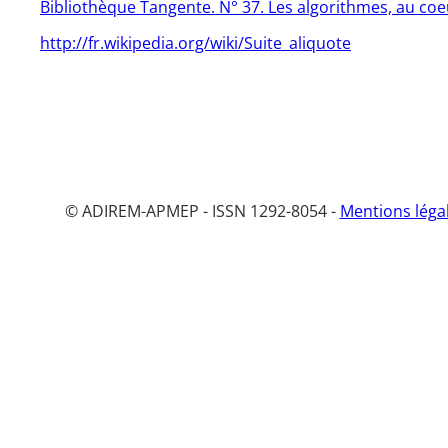
Bibliothèque Tangente. N° 37. Les algorithmes, au co
http://fr.wikipedia.org/wiki/Suite_aliquote
© ADIREM-APMEP - ISSN 1292-8054 -
Mentions léga