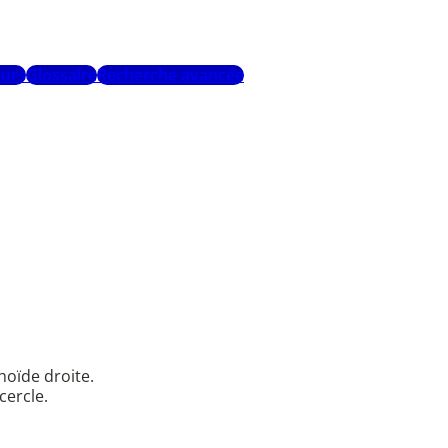
urs
Glossaire
Recherche avancée
phoïde droite.
cercle.