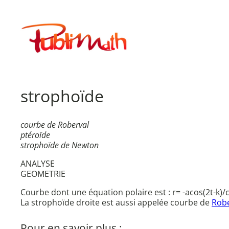
Aller
au
Publimath
contenu
strophoïde
courbe de Roberval
ptéroïde
strophoïde de Newton
ANALYSE
GEOMETRIE
Courbe dont une équation polaire est : r= -acos(2t-k)/co
La strophoïde droite est aussi appelée courbe de
Rob
Pour en savoir plus :