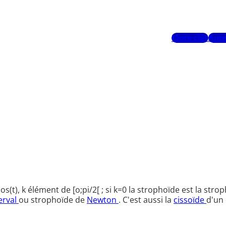
Mots-clés
Aute
s(t), k élément de [o;pi/2[ ; si k=0 la strophoïde est la stro
erval
ou strophoïde de
Newton
. C'est aussi la
cissoïde
d'un 