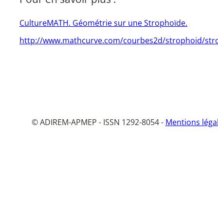
CultureMATH. Géométrie sur une Strophoïde.
http://www.mathcurve.com/courbes2d/strophoid/str
© ADIREM-APMEP - ISSN 1292-8054 -
Mentions léga