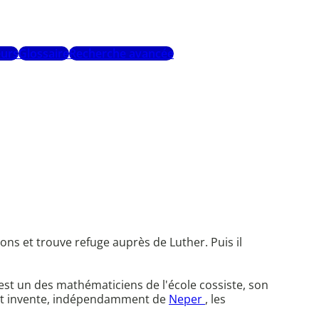
urs
Glossaire
Recherche avancée
tions et trouve refuge auprès de Luther. Puis il
 C'est un des mathématiciens de l'école cossiste, son
 » et invente, indépendamment de
Neper
, les