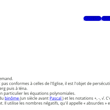
Mots-clés
Aute
lemand.
 pas conformes à celles de l'Eglise, il est l'objet de persécu
rg puis à Iéna.
en particulier les équations polynomiales.
 du
binôme
(un siècle avant
Pascal
) et les notations +, -, √.
. Il utilise les nombres négatifs, qu'il appelle « absurdes