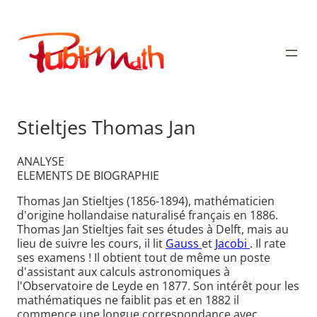
Aller
au
Publimath
contenu
Stieltjes Thomas Jan
ANALYSE
ELEMENTS DE BIOGRAPHIE
Thomas Jan Stieltjes (1856-1894), mathématicien
d'origine hollandaise naturalisé français en 1886.
Thomas Jan Stieltjes fait ses études à Delft, mais au
lieu de suivre les cours, il lit
Gauss
et
Jacobi
. Il rate
ses examens ! Il obtient tout de même un poste
d'assistant aux calculs astronomiques à
l'Observatoire de Leyde en 1877. Son intérêt pour les
mathématiques ne faiblit pas et en 1882 il
commence une longue correspondance avec