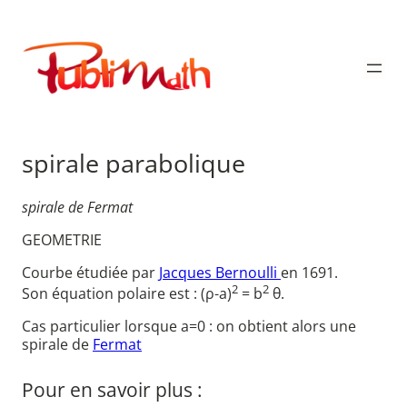
Aller
au
Publimath
contenu
spirale parabolique
spirale de Fermat
GEOMETRIE
Courbe étudiée par
Jacques Bernoulli
en 1691.
2
2
Son équation polaire est : (ρ-a)
= b
θ.
Cas particulier lorsque a=0 : on obtient alors une
spirale de
Fermat
Pour en savoir plus :