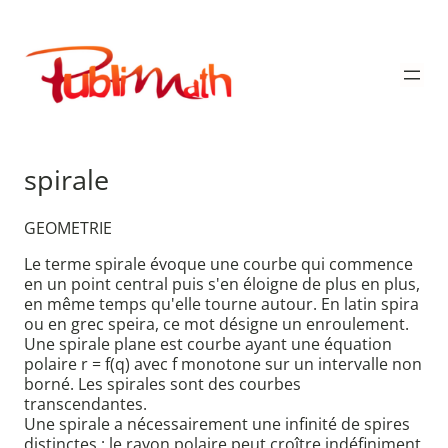
Aller
au
Publimath
contenu
spirale
GEOMETRIE
Le terme spirale évoque une courbe qui commence
en un point central puis s'en éloigne de plus en plus,
en même temps qu'elle tourne autour. En latin spira
ou en grec speira, ce mot désigne un enroulement.
Une spirale plane est courbe ayant une équation
polaire r = f(q) avec f monotone sur un intervalle non
borné. Les spirales sont des courbes
transcendantes.
Une spirale a nécessairement une infinité de spires
distinctes ; le rayon polaire peut croître indéfiniment