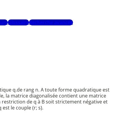
urs
Glossaire
Recherche avancée
tique q.de rang n. A toute forme quadratique est
e, la matrice diagonalisée contient une matrice
a restriction de q à B soit strictement négative et
st le couple (r; s).