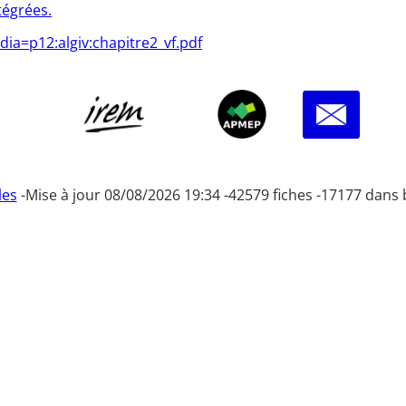
tégrées.
dia=p12:algiv:chapitre2_vf.pdf
les
-
Mise à jour 08/08/2026 19:34 -
42579 fiches -
17177 dans 