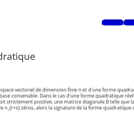
Mots-clés
Aute
dratique
space vectoriel de dimension finie n et d'une forme quadra
base convenable. Dans le cas d'une forme quadratique réell
soit strictement positive, une matrice diagonale B telle que l
 n_(r+s) zéros, alors la signature de la forme quadratique q e