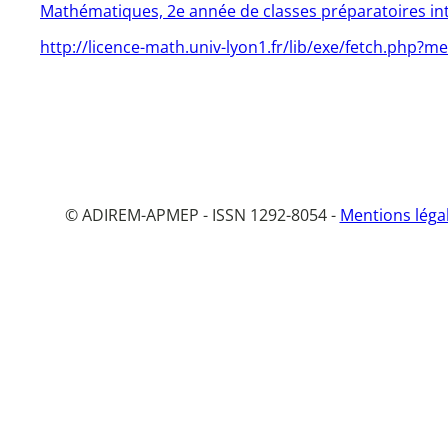
Mathématiques, 2e année de classes préparatoires in
http://licence-math.univ-lyon1.fr/lib/exe/fetch.php?me
© ADIREM-APMEP - ISSN 1292-8054 -
Mentions léga