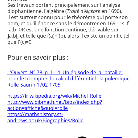
Ses travaux portent principalement sur l'analyse
diophantienne, l'algèbre (
Traité d'Algèbre
en 1690).
Il est surtout connu pour le théorème qui porte son
nom, et qu'il énonce sans le démontrer en 1691 : si f:
[a,b]->R est une fonction continue, dérivable sur
]a,b[, et telle que f(a)=f(b), alors il existe un point c tel
que f'(c)=0.
Pour en savoir plus :
L'Ouvert. N° 78. p. 1-14. Un épisode de la "bataille"
pour le triomphe du calcul différentiel : la polémique
Rolle-Saurin 1702-1705.
https://fr.wikipedia.org/wiki/Michel_Rolle
http://www.bibmath.net/bios/index.php?
action=affiche&quoi=rolle
https://mathshistory.st-
andrews.ac.uk/Biographies/Rolle