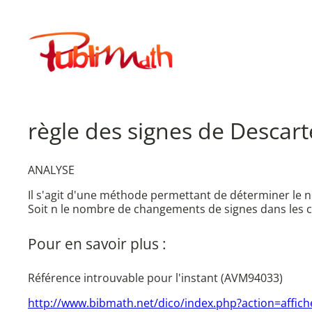
Aller
au
Publimath
contenu
règle des signes de Descart
ANALYSE
Il s'agit d'une méthode permettant de déterminer le 
Soit n le nombre de changements de signes dans les co
Pour en savoir plus :
Référence introuvable pour l'instant (AVM94033)
http://www.bibmath.net/dico/index.php?action=affich