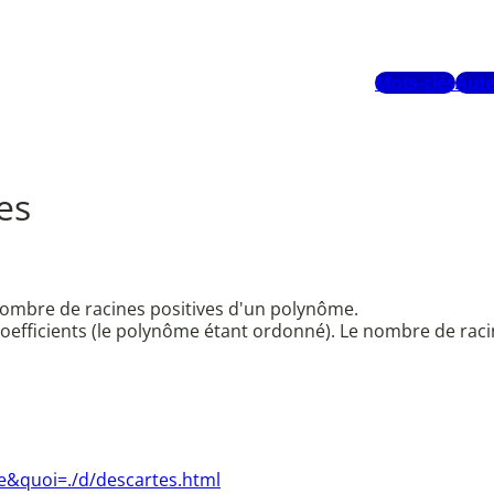
Mots-clés
Aute
es
nombre de racines positives d'un polynôme.
efficients (le polynôme étant ordonné). Le nombre de racines
e&quoi=./d/descartes.html