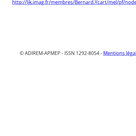
http://ljk.imag.fr/membres/Bernard.Ycart/mel/pf/nod
© ADIREM-APMEP - ISSN 1292-8054 -
Mentions léga