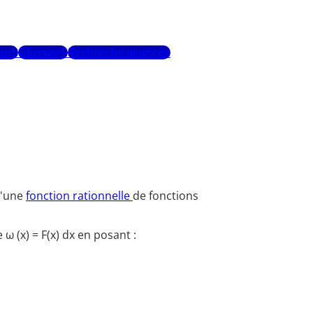
urs
Glossaire
Recherche avancée
d'une
fonction rationnelle
de fonctions
 ω (x) = F(x) dx en posant :