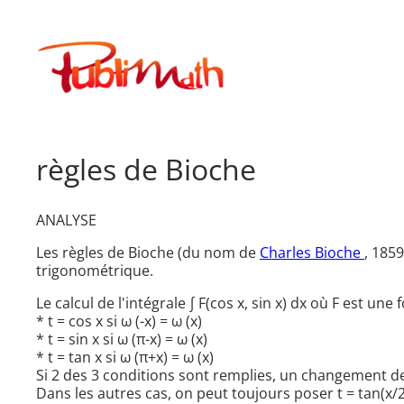
Aller
au
Publimath
contenu
règles de Bioche
ANALYSE
Les règles de Bioche (du nom de
Charles Bioche
, 185
trigonométrique.
Le calcul de l'intégrale ∫ F(cos x, sin x) dx où F est un
* t = cos x si ω (-x) = ω (x)
* t = sin x si ω (π-x) = ω (x)
* t = tan x si ω (π+x) = ω (x)
Si 2 des 3 conditions sont remplies, un changement de v
Dans les autres cas, on peut toujours poser t = tan(x/2