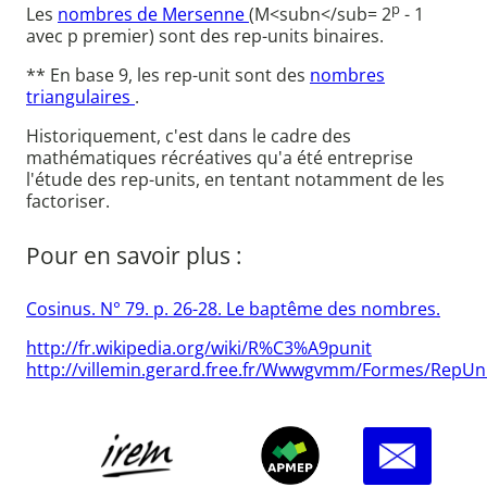
p
Les
nombres de Mersenne
(M<subn</sub= 2
- 1
avec p premier) sont des rep-units binaires.
** En base 9, les rep-unit sont des
nombres
triangulaires
.
Historiquement, c'est dans le cadre des
mathématiques récréatives qu'a été entreprise
l'étude des rep-units, en tentant notamment de les
factoriser.
Pour en savoir plus :
Cosinus. N° 79. p. 26-28. Le baptême des nombres.
http://fr.wikipedia.org/wiki/R%C3%A9punit
http://villemin.gerard.free.fr/Wwwgvmm/Formes/RepUn