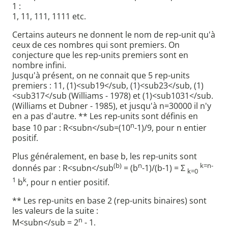
1 :
1, 11, 111, 1111 etc.
Certains auteurs ne donnent le nom de rep-unit qu'à
ceux de ces nombres qui sont premiers. On
conjecture que les rep-units premiers sont en
nombre infini.
Jusqu'à présent, on ne connait que 5 rep-units
premiers : 11, (1)<sub19</sub, (1)<sub23</sub, (1)
<sub317</sub (Williams - 1978) et (1)<sub1031</sub.
(Williams et Dubner - 1985), et jusqu'à n=30000 il n'y
en a pas d'autre. ** Les rep-units sont définis en
n
base 10 par : R<subn</sub=(10
-1)/9, pour n entier
positif.
Plus généralement, en base b, les rep-units sont
(b)
n
k=n-
donnés par : R<subn</sub
= (b
-1)/(b-1) = Σ
k=0
1
k
b
, pour n entier positif.
** Les rep-units en base 2 (rep-units binaires) sont
les valeurs de la suite :
n
M<subn</sub = 2
- 1.