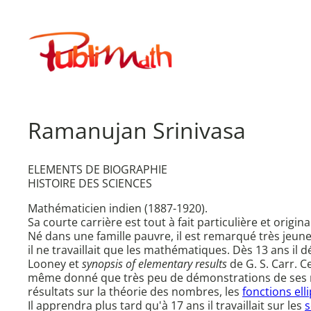
Aller
au
Publimath
contenu
Ramanujan Srinivasa
ELEMENTS DE BIOGRAPHIE
HISTOIRE DES SCIENCES
Mathématicien indien (1887-1920).
Sa courte carrière est tout à fait particulière et origi
Né dans une famille pauvre, il est remarqué très jeu
il ne travaillait que les mathématiques. Dès 13 ans il
Looney et
synopsis of elementary results
de G. S. Carr. C
même donné que très peu de démonstrations de ses rés
résultats sur la théorie des nombres, les
fonctions ell
Il apprendra plus tard qu'à 17 ans il travaillait sur les
s