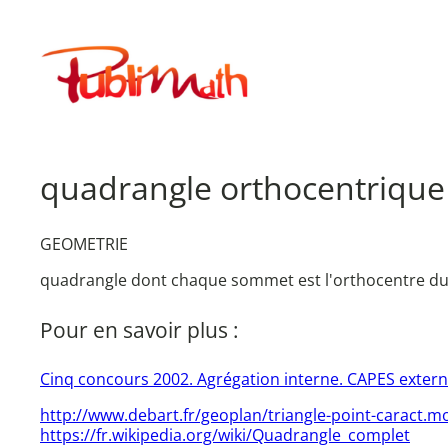
Aller
au
Publimath
contenu
quadrangle orthocentrique
GEOMETRIE
quadrangle dont chaque sommet est l'orthocentre du t
Pour en savoir plus :
Cinq concours 2002. Agrégation interne. CAPES extern
http://www.debart.fr/geoplan/triangle-point-caract.m
https://fr.wikipedia.org/wiki/Quadrangle_complet