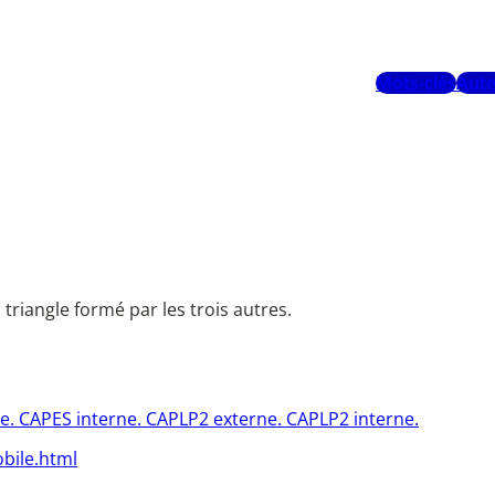
Mots-clés
Aute
riangle formé par les trois autres.
e. CAPES interne. CAPLP2 externe. CAPLP2 interne.
obile.html