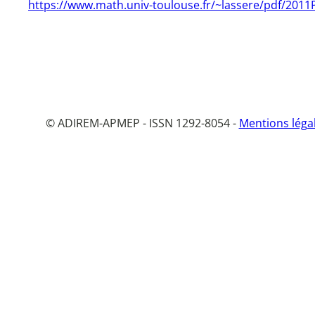
https://www.math.univ-toulouse.fr/~lassere/pdf/201
© ADIREM-APMEP - ISSN 1292-8054 -
Mentions léga