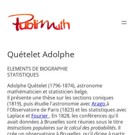
Aller
au
Publimath
contenu
Quételet Adolphe
ELEMENTS DE BIOGRAPHIE
STATISTIQUES
Adolphe Quételet (1796-1874), astronome
mathématicien et statisticien belge.
Il présente une thèse sur les sections coniques
(1819), puis étudie l'astronomie avec
Arago
à
l'Observatoire de Paris (1823) et les statistiques avec
Laplace et
Fourier
. En 1828, les conférences qu'il
avait données à Bruxelles sont réunies sous le titre
Instructions populaires sur le calcul des probabilités
. Il
crée un observatoire à Bruxelles, qu'il dirige à partir