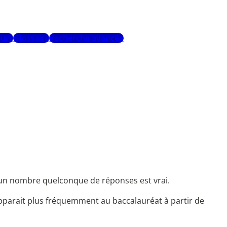
urs
Glossaire
Recherche avancée
n un nombre quelconque de réponses est vrai.
apparait plus fréquemment au baccalauréat à partir de