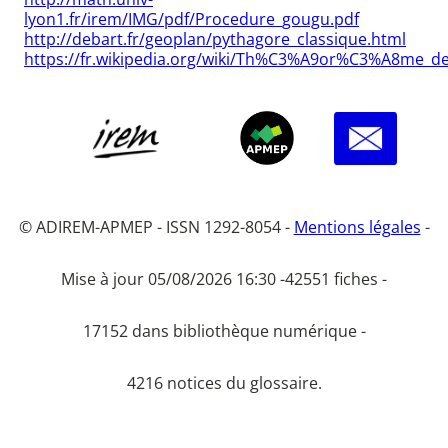
lyon1.fr/irem/IMG/pdf/Procedure_gougu.pdf
http://debart.fr/geoplan/pythagore_classique.html
https://fr.wikipedia.org/wiki/Th%C3%A9or%C3%A8me_d
© ADIREM-APMEP - ISSN 1292-8054 -
Mentions légales
-
Mise à jour 05/08/2026 16:30 -
42551 fiches -
17152 dans bibliothèque numérique -
4216 notices du glossaire.