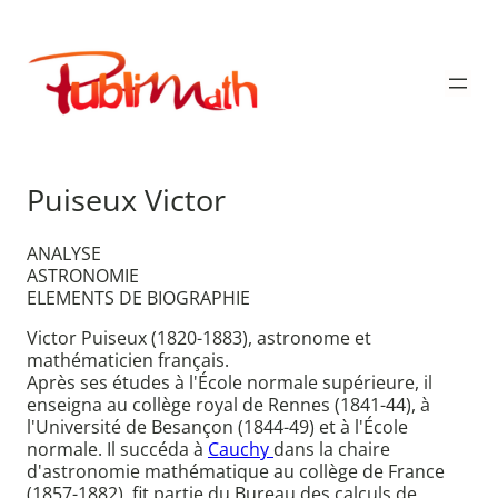
Aller
au
Publimath
contenu
Puiseux Victor
ANALYSE
ASTRONOMIE
ELEMENTS DE BIOGRAPHIE
Victor Puiseux (1820-1883), astronome et
mathématicien français.
Après ses études à l'École normale supérieure, il
enseigna au collège royal de Rennes (1841-44), à
l'Université de Besançon (1844-49) et à l'École
normale. Il succéda à
Cauchy
dans la chaire
d'astronomie mathématique au collège de France
(1857-1882), fit partie du Bureau des calculs de